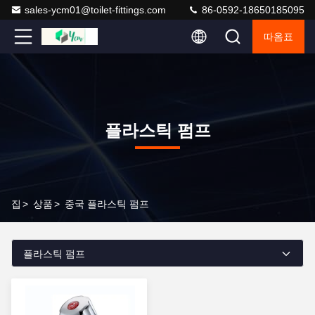
sales-ycm01@toilet-fittings.com
86-0592-18650185095
따옴표
플라스틱 펌프
집
>
상품
>
중국 플라스틱 펌프
플라스틱 펌프