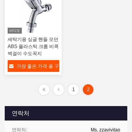
비디오
세탁기용 싱글 핸들 모던
ABS 플라스틱 크롬 비콕
벽걸이 수도꼭지
가장 좋은 가격 을 구
하라
1
2
연락처
연락처:
Ms. zzavivitao