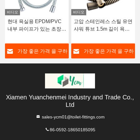
비디오
비디오
현대 욕실용 EPDM/PVC
고압 스테인레스 스틸 유연
내부 파이프가 있는 초장
샤워 튜브 1.5m 길이 욕실
은 크롬 샤워 튜브
및 Bidet
하
가장 좋은 가격 을 구하
가장 좋은 가격 을 구하
라
라
Xiamen Yuanchenmei Industry and Trade Co.,
Ltd
sales-ycm01@toilet-fittings.com
86-0592-18650185095