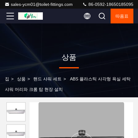
sales-ycm01@toilet-fittings.com
86-0592-18650185095
따옴표
상품
집
>
상품
>
핸드 샤워 세트
>
ABS 플라스틱 사각형 욕실 세탁
샤워 머리와 크롬 탑 현장 설치