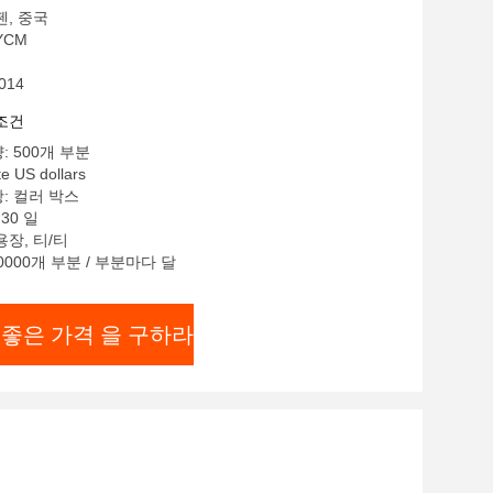
젠, 중국
YCM
014
조건
: 500개 부분
e US dollars
: 컬러 박스
30 일
용장, 티/티
0000개 부분 / 부분마다 달
 좋은 가격 을 구하라