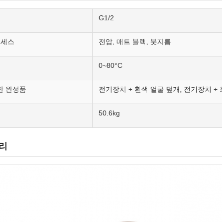
G1/2
로세스
전압, 매트 블랙, 붓지름
0~80°C
한 완성품
전기장치 + 흰색 얼굴 덮개, 전기장치 + 
50.6kg
리