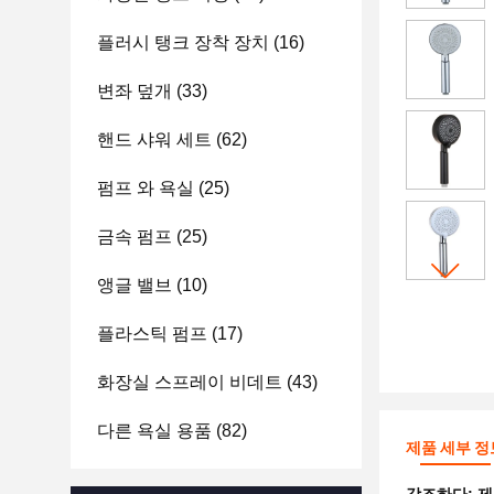
플러시 탱크 장착 장치
(16)
변좌 덮개
(33)
핸드 샤워 세트
(62)
펌프 와 욕실
(25)
금속 펌프
(25)
앵글 밸브
(10)
플라스틱 펌프
(17)
화장실 스프레이 비데트
(43)
다른 욕실 용품
(82)
제품 세부 정