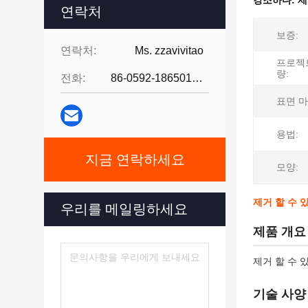
강조하다:
제
연락처
보증:
연락처:
Ms. zzavivitao
프로젝
량:
전화:
86-0592-18650185095
표면 마
용법:
지금 연락하세요
모양:
제거 할 수 
우리를 메일링하세요
제품 개요
제거 할 수 
기술 사양