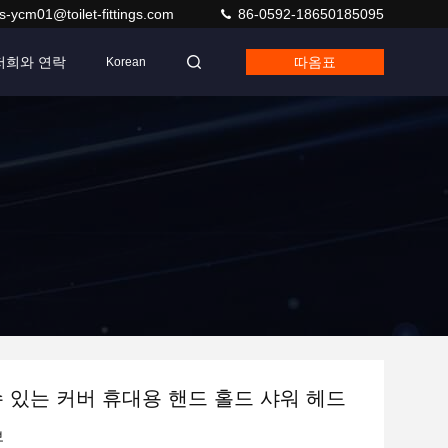
s-ycm01@toilet-fittings.com
86-0592-18650185095
저희와 연락
따옴표
Korean
수 있는 커버 휴대용 핸드 홀드 샤워 헤드
보