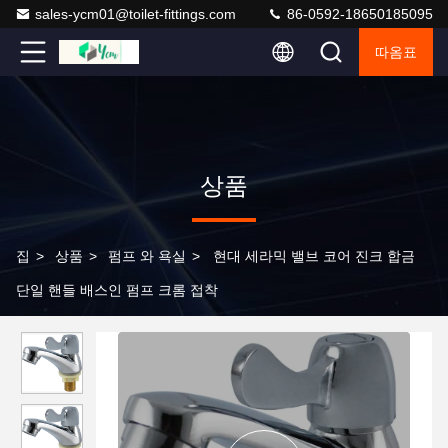
sales-ycm01@toilet-fittings.com
86-0592-18650185095
따옴표
상품
집
>
상품
>
펌프 와 욕실
>
현대 세라믹 밸브 코어 진크 합금
단일 핸들 배스인 펌프 크롬 접착