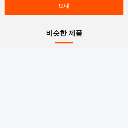
보내
비슷한 제품
비디오
비디오
세라믹 카트리지 및 벽걸이
단 손잡이 구리 용기 용기
설치가 가능한 폴리싱 아연
용기 용기
싱글 핸들 욕실 믹서 수도
꼭지