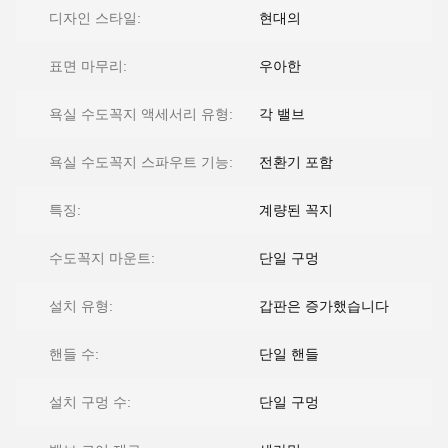
디자인 스타일:
현대의
표면 마무리:
우아한
욕실 수도꼭지 액세서리 유형:
각 밸브
욕실 수도꼭지 스파우트 기능:
전환기 포함
특징:
계량된 꼭지
수도꼭지 마운트:
단일 구멍
설치 유형:
갑판은 증가했습니다
핸들 수:
단일 핸들
설치 구멍 수:
단일 구멍