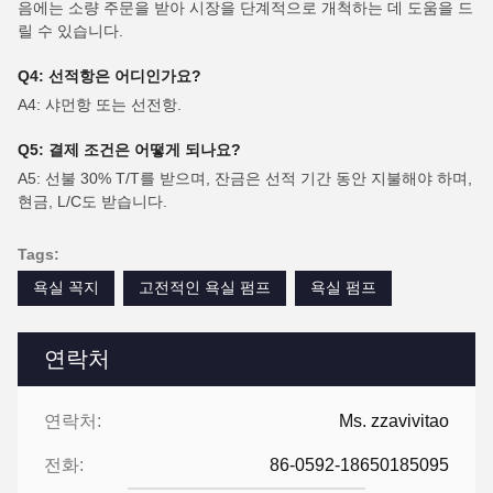
음에는 소량 주문을 받아 시장을 단계적으로 개척하는 데 도움을 드
릴 수 있습니다.
Q4: 선적항은 어디인가요?
A4: 샤먼항 또는 선전항.
Q5: 결제 조건은 어떻게 되나요?
A5: 선불 30% T/T를 받으며, 잔금은 선적 기간 동안 지불해야 하며,
현금, L/C도 받습니다.
Tags:
욕실 꼭지
고전적인 욕실 펌프
욕실 펌프
연락처
연락처:
Ms. zzavivitao
전화:
86-0592-18650185095